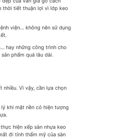
ộ đẹp của ván giả gỗ cách
thời tiết thuận lợi vì lớp keo
bệnh viện… không nên sử dụng
ết.
e… hay những công trình cho
 sản phẩm quá lâu dài.
 nhiều. Vì vậy, cần lựa chọn
 lý khi mặt nền có hiện tượng
ựa.
i thực hiện xếp sàn nhựa keo
mất đi tính thẩm mỹ của sàn