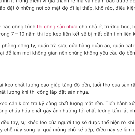
rình ít trọng điểm vì giá thành rẻ mà vẫn đảm bảo được đ
p đặt ở những nơi có mật độ đi lại thấp, khô ráo, điều kiện 
 các công trình
thi công sàn nhựa
cho nhà ở, trường học, 
g 7 – 10 năm thì lớp keo liên kết sẽ bị mất dần tính liên k
n phòng công ty, quán trà sữa, cửa hàng quần áo, quán caf
g lại để làm mới không gian nên chúng không yêu cầu độ bền
i keo chất lượng cao giúp tăng độ bền, tuổi thọ của sàn rất
ất lượng khi thi công lắp đặt sàn nhựa.
keo cần kiểm tra kỹ càng chất lượng mặt nền. Tiến hành xử
ông chứa hóa chất gây ảnh hưởng tới chất lượng tấm lát nh
 đều tay, sự khéo léo của người thợ sẽ được thể hiện rõ kh
 chỗ này song lại quá mỏng chỗ kế tiếp, điều này sẽ làm 