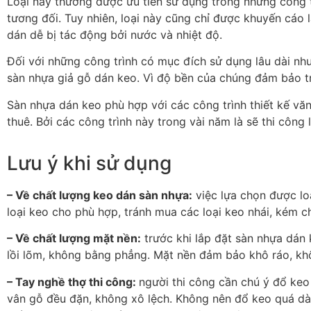
Loại này thường được ưu tiên sử dụng trong những công t
tương đối. Tuy nhiên, loại này cũng chỉ được khuyến cáo lắ
dán dễ bị tác động bởi nước và nhiệt độ.
Đối với những công trình có mục đích sử dụng lâu dài như
sàn nhựa giả gỗ dán keo. Vì độ bền của chúng đảm bảo tron
Sàn nhựa dán keo phù hợp với các công trình thiết kế vă
thuê. Bởi các công trình này trong vài năm là sẽ thi côn
Lưu ý khi sử dụng
– Về chất lượng keo dán sàn nhựa:
việc lựa chọn được loạ
loại keo cho phù hợp, tránh mua các loại keo nhái, kém ch
– Về chất lượng mặt nền:
trước khi lắp đặt sàn nhựa dán 
lồi lõm, không bằng phẳng. Mặt nền đảm bảo khô ráo, kh
– Tay nghề thợ thi công:
người thi công cần chú ý đổ keo
vân gỗ đều đặn, không xô lệch. Không nên đổ keo quá dày