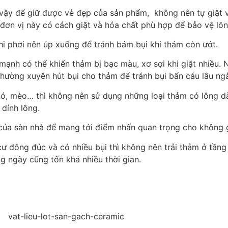
ởi vậy để giữ được vẻ đẹp của sản phẩm, không nên tự giặt
đơn vị này có cách giặt và hóa chất phù hợp để bảo vệ lô
hi phơi nên úp xuống để tránh bám bụi khi thảm còn ướt.
ạnh có thể khiến thảm bị bạc màu, xơ sợi khi giặt nhiều. N
hường xuyên hút bụi cho thảm để tránh bụi bẩn cáu lâu ngà
hó, mèo… thì không nên sử dụng những loại thảm có lông dà
dính lông.
của sàn nhà để mang tới điểm nhấn quan trọng cho không 
 đông đúc và có nhiều bụi thì không nên trải thảm ở tầng 1
ng ngày cũng tốn khá nhiều thời gian.