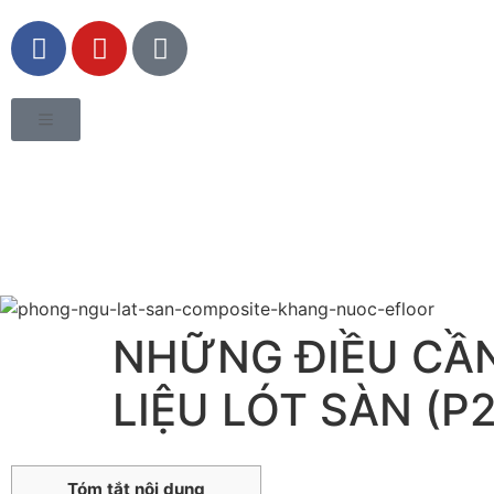
NHỮNG ĐIỀU CẦN
LIỆU LÓT SÀN (P2
Tóm tắt nội dung