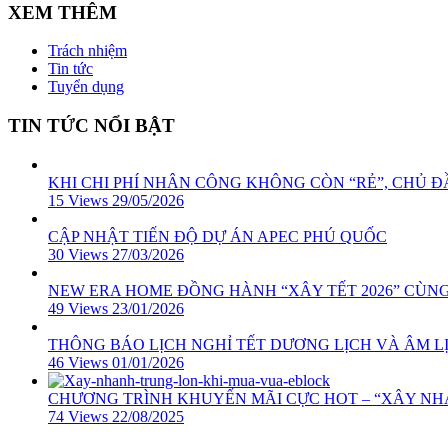
XEM THÊM
Trách nhiệm
Tin tức
Tuyển dụng
TIN TỨC NỔI BẬT
KHI CHI PHÍ NHÂN CÔNG KHÔNG CÒN “RẺ”, CHỦ ĐẦ
15 Views
29/05/2026
CẬP NHẬT TIẾN ĐỘ DỰ ÁN APEC PHÚ QUỐC
30 Views
27/03/2026
NEW ERA HOME ĐỒNG HÀNH “XÂY TẾT 2026” CÙN
49 Views
23/01/2026
THÔNG BÁO LỊCH NGHỈ TẾT DƯƠNG LỊCH VÀ ÂM LỊ
46 Views
01/01/2026
CHƯƠNG TRÌNH KHUYẾN MÃI CỰC HOT – “XÂY N
74 Views
22/08/2025