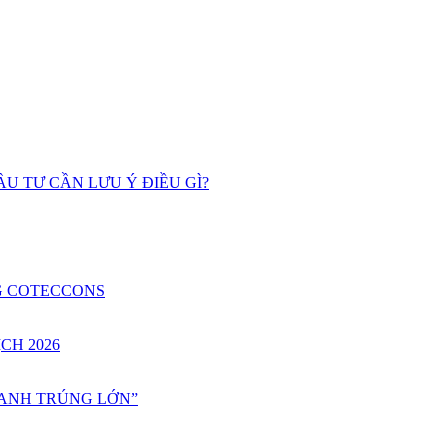
U TƯ CẦN LƯU Ý ĐIỀU GÌ?
G COTECCONS
CH 2026
HANH TRÚNG LỚN”