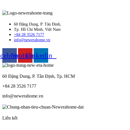
60 Đặng Dung, P. Tân Định,
Tp. Hồ Chí Minh, Việt Nam
+84 28 3526 7177
info@newerahome.vn
acebook
Youtube
Linkedin
60 Đặng Dung, P. Tân Định, Tp. HCM
+84 28 3526 7177
info@newerahome.vn
Liên kết