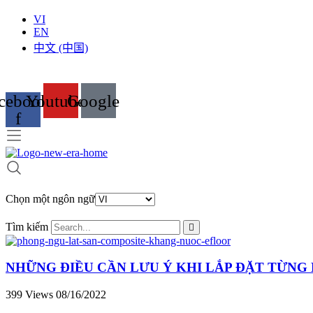
VI
EN
中文 (中国)
cebook-
Youtube
Google
f
Chọn một ngôn ngữ
Tìm kiếm
NHỮNG ĐIỀU CẦN LƯU Ý KHI LẮP ĐẶT TỪNG D
399 Views
08/16/2022