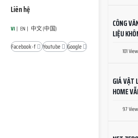
Liên hệ
CÔNG VĂN
VI
EN
中文 (中国)
LIỆU KH
Facebook-f
Youtube
Google
101 Vie
GIÁ VẬT 
HOME VẪN
97 Vie