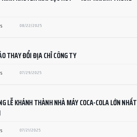
ws
08/22/2025
O THAY ĐỔI ĐỊA CHỈ CÔNG TY
ws
07/29/2025
NG LỄ KHÁNH THÀNH NHÀ MÁY COCA-COLA LỚN NHẤT
M
ws
07/21/2025