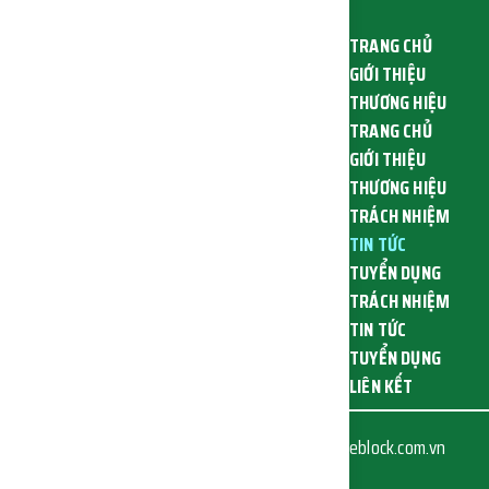
TRANG CHỦ
GIỚI THIỆU
THƯƠNG HIỆU
TRANG CHỦ
GIỚI THIỆU
THƯƠNG HIỆU
TRÁCH NHIỆM
TIN TỨC
TUYỂN DỤNG
TRÁCH NHIỆM
TIN TỨC
TUYỂN DỤNG
LIÊN KẾT
eblock.com.vn