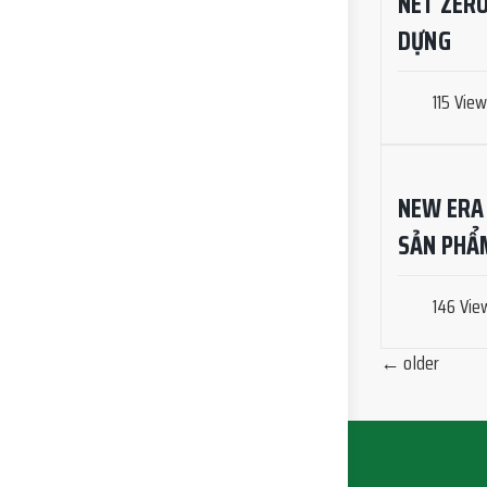
NET ZERO
DỰNG
115 Vie
NEW ERA
SẢN PHẨ
146 Vie
←
older