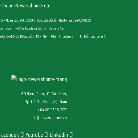
– Ngày cấp: 21/10/2008, được sửa đổi lần thứ 14 ngày 24/03/2020
inh doanh – Sở kế hoạch và đầu tư tỉnh Long An
Lô E3-E4-E5-E6 Đường số 5, KCN Thịnh Phát, X. Lương Bình, H. Bến Lức, Long An.
60 Đặng Dung, P. Tân Định,
Tp. Hồ Chí Minh, Việt Nam
+84 28 3526 7177
info@newerahome.vn
Facebook
Youtube
Linkedin