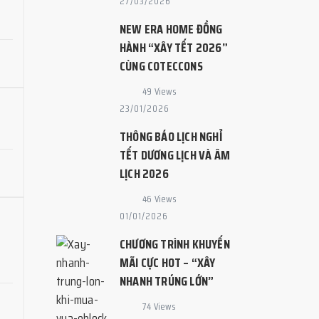
27/03/2026
NEW ERA HOME ĐỒNG
HÀNH “XÂY TẾT 2026”
CÙNG COTECCONS
49 Views
23/01/2026
THÔNG BÁO LỊCH NGHỈ
TẾT DƯƠNG LỊCH VÀ ÂM
LỊCH 2026
46 Views
01/01/2026
CHƯƠNG TRÌNH KHUYẾN
MÃI CỰC HOT – “XÂY
NHANH TRÚNG LỚN”
74 Views