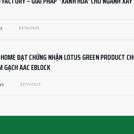
 FACTORY – GIẢI PHÁP “XANH HÓA”CHO NGÀNH XÂY
ws
03/14/2025
 HOME ĐẠT CHỨNG NHẬN LOTUS GREEN PRODUCT CH
M GẠCH AAC EBLOCK
ws
02/11/2025