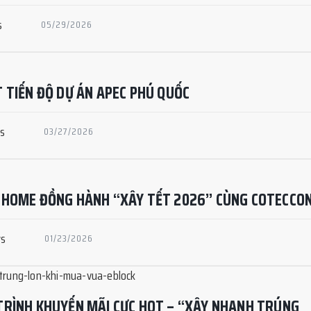
s
05/29/2026
 TIẾN ĐỘ DỰ ÁN APEC PHÚ QUỐC
ws
03/27/2026
 HOME ĐỒNG HÀNH “XÂY TẾT 2026” CÙNG COTECCO
ws
01/23/2026
TRÌNH KHUYẾN MÃI CỰC HOT – “XÂY NHANH TRÚNG