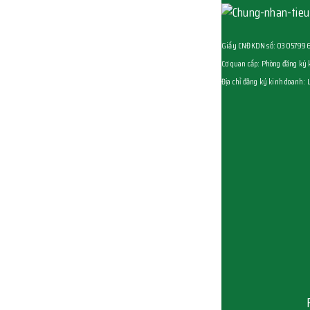
Giấy CNĐKDN số: 0305799651 
Cơ quan cấp: Phòng đăng ký k
Địa chỉ đăng ký kinh doanh: 