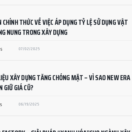
 CHÍNH THỨC VỀ VIỆC ÁP DỤNG TỶ LỆ SỬ DỤNG VẬT
ÔNG NUNG TRONG XÂY DỰNG
ws
07/02/2025
LIỆU XÂY DỰNG TĂNG CHÓNG MẶT – VÌ SAO NEW ERA
 GIỮ GIÁ CŨ?
ws
06/19/2025