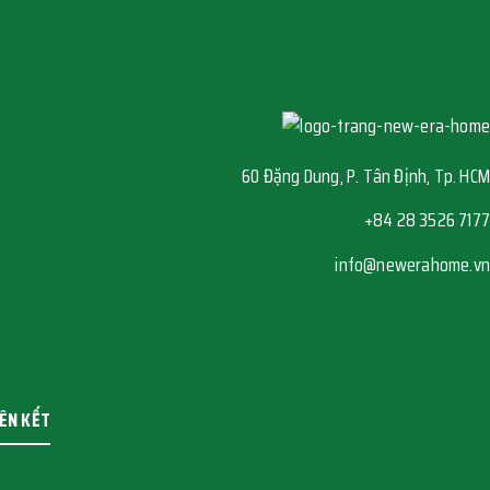
60 Đặng Dung, P. Tân Định, Tp. HCM
+84 28 3526 7177
info@newerahome.vn
IÊN KẾT