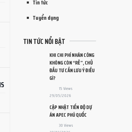
Tin tức
Tuyển dụng
TIN TỨC NỔI BẬT
KHI CHI PHÍ NHÂN CÔNG
KHÔNG CÒN “RẺ”, CHỦ
ĐẦU TƯ CẦN LƯU Ý ĐIỀU
GÌ?
NS
15 Views
29/05/2026
CẬP NHẬT TIẾN ĐỘ DỰ
ÁN APEC PHÚ QUỐC
30 Views