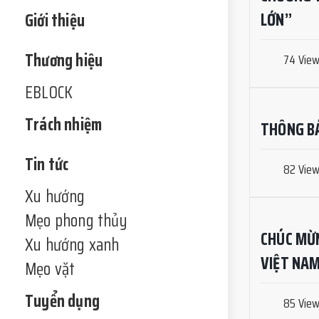
LỚN”
Giới thiệu
Thương hiệu
74 Vie
EBLOCK
Trách nhiệm
THÔNG BÁ
Tin tức
82 Vie
Xu hướng
Mẹo phong thủy
CHÚC MỪ
Xu hướng xanh
VIỆT NA
Mẹo vặt
Tuyển dụng
85 Vie