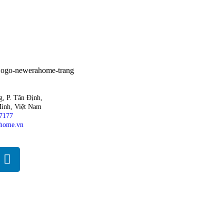
, P. Tân Định,
inh, Việt Nam
7177
home.vn