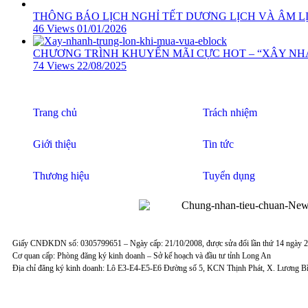
THÔNG BÁO LỊCH NGHỈ TẾT DƯƠNG LỊCH VÀ ÂM LỊ
46 Views
01/01/2026
CHƯƠNG TRÌNH KHUYẾN MÃI CỰC HOT – “XÂY N
74 Views
22/08/2025
Trang chủ
Trách nhiệm
Giới thiệu
Tin tức
Thương hiệu
Tuyển dụng
Giấy CNĐKDN số: 0305799651 – Ngày cấp: 21/10/2008, được sửa đổi lần thứ 14 ngày 
Cơ quan cấp: Phòng đăng ký kinh doanh – Sở kế hoạch và đầu tư tỉnh Long An
Địa chỉ đăng ký kinh doanh: Lô E3-E4-E5-E6 Đường số 5, KCN Thịnh Phát, X. Lương B