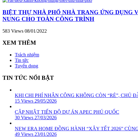
BIỆT THỰ NHÀ PHỐ NHÀ TRANG ỨNG DỤNG 
NUNG CHO TOÀN CÔNG TRÌNH
583 Views
08/01/2022
XEM THÊM
Trách nhiệm
Tin tức
Tuyển dụng
TIN TỨC NỔI BẬT
KHI CHI PHÍ NHÂN CÔNG KHÔNG CÒN “RẺ”, CHỦ ĐẦ
15 Views
29/05/2026
CẬP NHẬT TIẾN ĐỘ DỰ ÁN APEC PHÚ QUỐC
30 Views
27/03/2026
NEW ERA HOME ĐỒNG HÀNH “XÂY TẾT 2026” CÙN
49 Views
23/01/2026