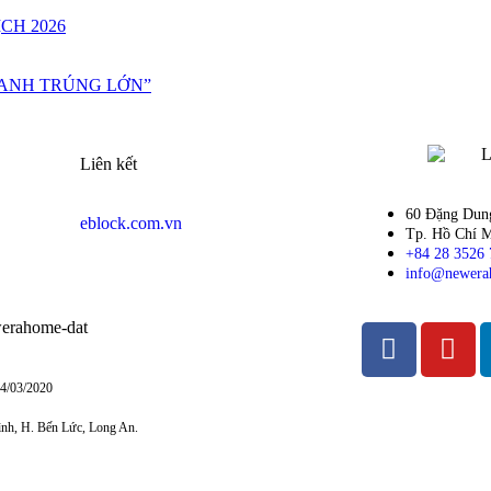
CH 2026
HANH TRÚNG LỚN”
Liên kết
60 Đặng Dung
eblock.com.vn
Tp. Hồ Chí M
+84 28 3526 
info@newera
24/03/2020
ình, H. Bến Lức, Long An.