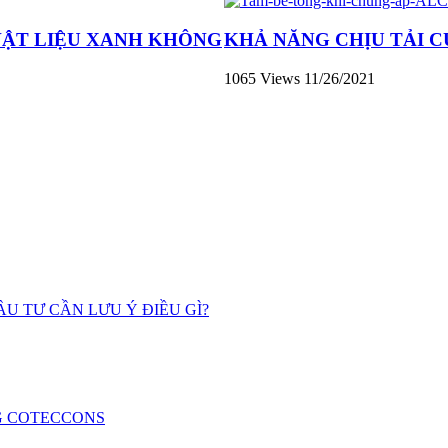
VẬT LIỆU XANH KHÔNG
KHẢ NĂNG CHỊU TẢI C
1065 Views
11/26/2021
U TƯ CẦN LƯU Ý ĐIỀU GÌ?
G COTECCONS