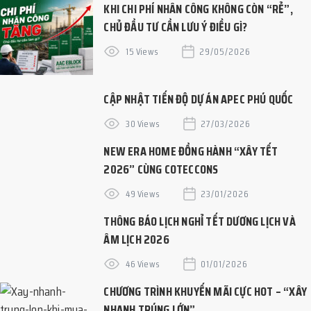
KHI CHI PHÍ NHÂN CÔNG KHÔNG CÒN “RẺ”,
CHỦ ĐẦU TƯ CẦN LƯU Ý ĐIỀU GÌ?
15 Views
29/05/2026
CẬP NHẬT TIẾN ĐỘ DỰ ÁN APEC PHÚ QUỐC
30 Views
27/03/2026
NEW ERA HOME ĐỒNG HÀNH “XÂY TẾT
2026” CÙNG COTECCONS
49 Views
23/01/2026
THÔNG BÁO LỊCH NGHỈ TẾT DƯƠNG LỊCH VÀ
ÂM LỊCH 2026
46 Views
01/01/2026
CHƯƠNG TRÌNH KHUYẾN MÃI CỰC HOT – “XÂY
NHANH TRÚNG LỚN”