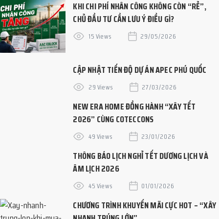
KHI CHI PHÍ NHÂN CÔNG KHÔNG CÒN “RẺ”,
CHỦ ĐẦU TƯ CẦN LƯU Ý ĐIỀU GÌ?
15 Views
29/05/2026
CẬP NHẬT TIẾN ĐỘ DỰ ÁN APEC PHÚ QUỐC
29 Views
27/03/2026
NEW ERA HOME ĐỒNG HÀNH “XÂY TẾT
2026” CÙNG COTECCONS
49 Views
23/01/2026
THÔNG BÁO LỊCH NGHỈ TẾT DƯƠNG LỊCH VÀ
ÂM LỊCH 2026
45 Views
01/01/2026
CHƯƠNG TRÌNH KHUYẾN MÃI CỰC HOT – “XÂY
NHANH TRÚNG LỚN”