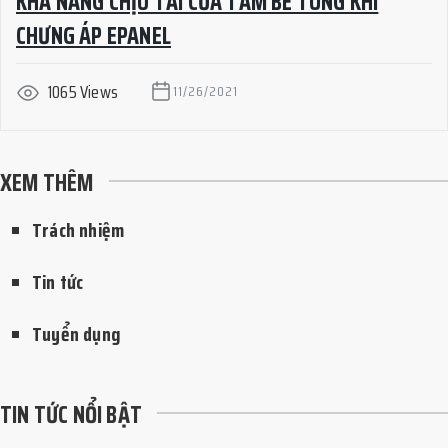
KHẢ NĂNG CHỊU TẢI CỦA TẤM BÊ TÔNG KHÍ
CHƯNG ÁP EPANEL
1065 Views
11/26/2021
XEM THÊM
Trách nhiệm
Tin tức
Tuyển dụng
TIN TỨC NỔI BẬT