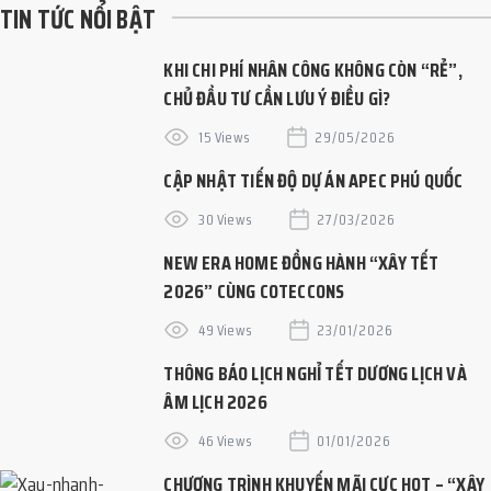
TIN TỨC NỔI BẬT
KHI CHI PHÍ NHÂN CÔNG KHÔNG CÒN “RẺ”,
CHỦ ĐẦU TƯ CẦN LƯU Ý ĐIỀU GÌ?
15 Views
29/05/2026
CẬP NHẬT TIẾN ĐỘ DỰ ÁN APEC PHÚ QUỐC
30 Views
27/03/2026
NEW ERA HOME ĐỒNG HÀNH “XÂY TẾT
2026” CÙNG COTECCONS
49 Views
23/01/2026
THÔNG BÁO LỊCH NGHỈ TẾT DƯƠNG LỊCH VÀ
ÂM LỊCH 2026
46 Views
01/01/2026
CHƯƠNG TRÌNH KHUYẾN MÃI CỰC HOT – “XÂY