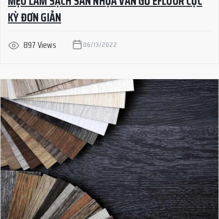
MẸO LÀM SẠCH SÀN NHỰA VÂN GỖ EFLOOR CỰC
KỲ ĐƠN GIẢN
897 Views
06/13/2022