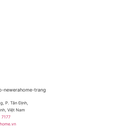
, P. Tân Định,
inh, Việt Nam
 7177
ahome.vn