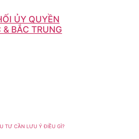
HỐI ỦY QUYỀN
C & BẮC TRUNG
U TƯ CẦN LƯU Ý ĐIỀU GÌ?