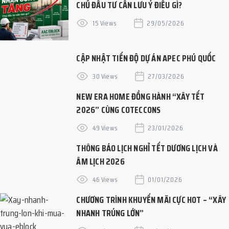
CHỦ ĐẦU TƯ CẦN LƯU Ý ĐIỀU GÌ?
15 Views
29/05/2026
CẬP NHẬT TIẾN ĐỘ DỰ ÁN APEC PHÚ QUỐC
30 Views
27/03/2026
NEW ERA HOME ĐỒNG HÀNH “XÂY TẾT
2026” CÙNG COTECCONS
49 Views
23/01/2026
THÔNG BÁO LỊCH NGHỈ TẾT DƯƠNG LỊCH VÀ
ÂM LỊCH 2026
46 Views
01/01/2026
CHƯƠNG TRÌNH KHUYẾN MÃI CỰC HOT – “XÂY
NHANH TRÚNG LỚN”