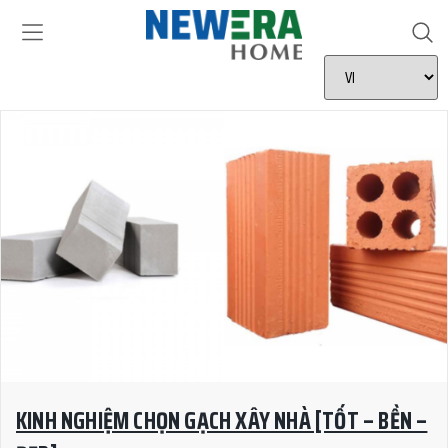
KINH NGHIỆM CHỌN GẠCH XÂY NHÀ [TỐT – BỀN –