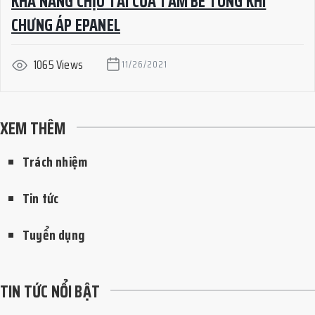
KHẢ NĂNG CHỊU TẢI CỦA TẤM BÊ TÔNG KHÍ
CHƯNG ÁP EPANEL
1065 Views
11/26/2021
XEM THÊM
Trách nhiệm
Tin tức
Tuyển dụng
TIN TỨC NỔI BẬT