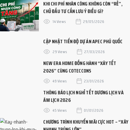
KHI CHI PHÍ NHÂN CÔNG KHÔNG CÒN “RẺ”,
CHỦ ĐẦU TƯ CẦN LƯU Ý ĐIỀU GÌ?
14 Views
29/05/2026
CẬP NHẬT TIẾN ĐỘ DỰ ÁN APEC PHÚ QUỐC
29 Views
27/03/2026
NEW ERA HOME ĐỒNG HÀNH “XÂY TẾT
2026” CÙNG COTECCONS
49 Views
23/01/2026
THÔNG BÁO LỊCH NGHỈ TẾT DƯƠNG LỊCH VÀ
ÂM LỊCH 2026
45 Views
01/01/2026
CHƯƠNG TRÌNH KHUYẾN MÃI CỰC HOT – “XÂY
NHANH TRÚNG LỚN”