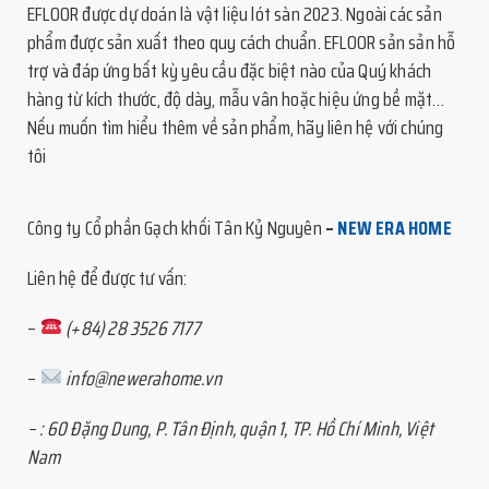
EFLOOR được dự doán là vật liệu lót sàn 2023. Ngoài các sản
phẩm được sản xuất theo quy cách chuẩn. EFLOOR sản sản hỗ
trợ và đáp ứng bất kỳ yêu cầu đặc biệt nào của Quý khách
hàng từ kích thước, độ dày, mẫu vân hoặc hiệu ứng bề mặt…
Nếu muốn tìm hiểu thêm về sản phẩm, hãy liên hệ với chúng
tôi
Công ty Cổ phần Gạch khối Tân Kỷ Nguyên
–
NEW ERA HOME
Liên hệ để được tư vấn:
–
(+84) 28 3526 7177
–
info@newerahome.vn
–
: 60 Đặng Dung, P. Tân Định, quận 1, TP. Hồ Chí Minh, Việt
Nam