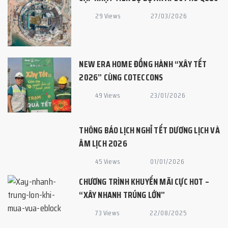
29 Views
27/03/2026
NEW ERA HOME ĐỒNG HÀNH “XÂY TẾT
2026” CÙNG COTECCONS
49 Views
23/01/2026
THÔNG BÁO LỊCH NGHỈ TẾT DƯƠNG LỊCH VÀ
ÂM LỊCH 2026
45 Views
01/01/2026
CHƯƠNG TRÌNH KHUYẾN MÃI CỰC HOT –
“XÂY NHANH TRÚNG LỚN”
73 Views
22/08/2025