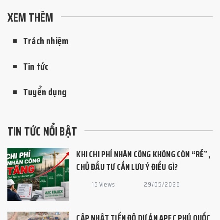
XEM THÊM
Trách nhiệm
Tin tức
Tuyển dụng
TIN TỨC NỔI BẬT
KHI CHI PHÍ NHÂN CÔNG KHÔNG CÒN “RẺ”,
CHỦ ĐẦU TƯ CẦN LƯU Ý ĐIỀU GÌ?
15 Views
29/05/2026
CẬP NHẬT TIẾN ĐỘ DỰ ÁN APEC PHÚ QUỐC