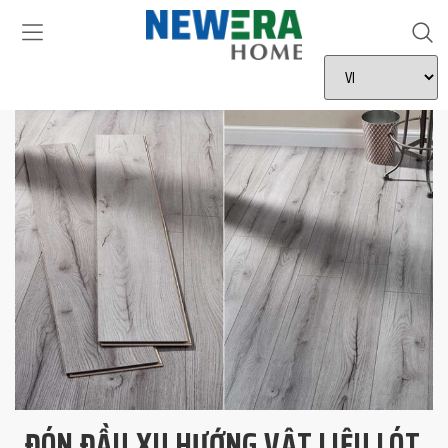
ĐÓN ĐẦU XU HƯỚNG VẬT LIỆU LÓT