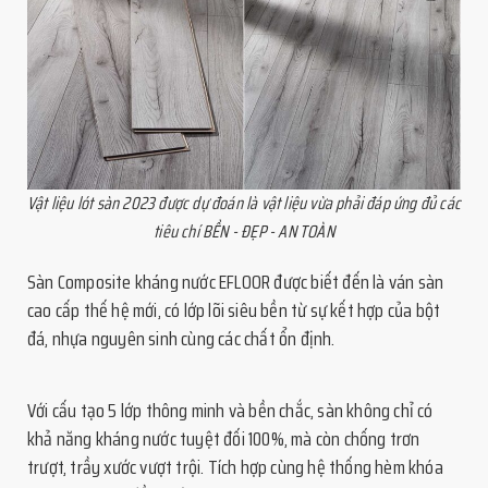
Vật liệu lót sàn 2023 được dự đoán là vật liệu vừa phải đáp ứng đủ các
tiêu chí BỀN - ĐẸP - AN TOÀN
Sàn Composite kháng nước EFLOOR được biết đến là ván sàn
cao cấp thế hệ mới, có lớp lõi siêu bền từ sự kết hợp của bột
đá, nhựa nguyên sinh cùng các chất ổn định.
Với cấu tạo 5 lớp thông minh và bền chắc, sàn không chỉ có
khả năng kháng nước tuyệt đối 100%, mà còn chống trơn
trượt, trầy xước vượt trội. Tích hợp cùng hệ thống hèm khóa