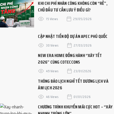
KHI CHI PHÍ NHÂN CÔNG KHÔNG CÒN “RẺ”,
CHỦ ĐẦU TƯ CẦN LƯU Ý ĐIỀU GÌ?
15 Views
29/05/2026
CẬP NHẬT TIẾN ĐỘ DỰ ÁN APEC PHÚ QUỐC
30 Views
27/03/2026
NEW ERA HOME ĐỒNG HÀNH “XÂY TẾT
2026” CÙNG COTECCONS
49 Views
23/01/2026
THÔNG BÁO LỊCH NGHỈ TẾT DƯƠNG LỊCH VÀ
ÂM LỊCH 2026
46 Views
01/01/2026
CHƯƠNG TRÌNH KHUYẾN MÃI CỰC HOT – “XÂY
NHANH TRÚNG LỚN”