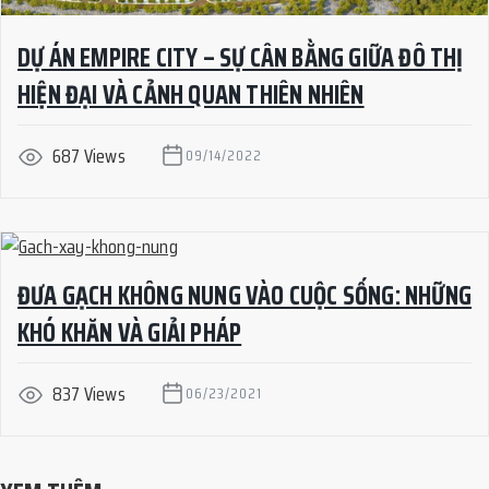
DỰ ÁN EMPIRE CITY – SỰ CÂN BẰNG GIỮA ĐÔ THỊ
HIỆN ĐẠI VÀ CẢNH QUAN THIÊN NHIÊN
687 Views
09/14/2022
ĐƯA GẠCH KHÔNG NUNG VÀO CUỘC SỐNG: NHỮNG
KHÓ KHĂN VÀ GIẢI PHÁP
837 Views
06/23/2021