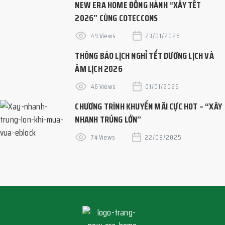
NEW ERA HOME ĐỒNG HÀNH “XÂY TẾT
2026” CÙNG COTECCONS
49 Views
23/01/2026
THÔNG BÁO LỊCH NGHỈ TẾT DƯƠNG LỊCH VÀ
ÂM LỊCH 2026
46 Views
01/01/2026
CHƯƠNG TRÌNH KHUYẾN MÃI CỰC HOT – “XÂY
NHANH TRÚNG LỚN”
74 Views
22/08/2025