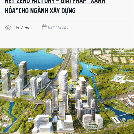
NET ZERO FACTORY – GIẢI PHÁP “XANH
HÓA”CHO NGÀNH XÂY DỰNG
115 Views
03/14/2025