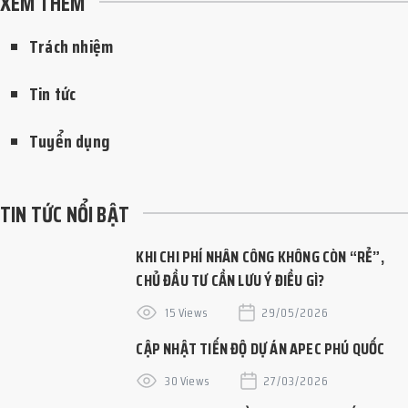
XEM THÊM
Trách nhiệm
Tin tức
Tuyển dụng
TIN TỨC NỔI BẬT
KHI CHI PHÍ NHÂN CÔNG KHÔNG CÒN “RẺ”,
CHỦ ĐẦU TƯ CẦN LƯU Ý ĐIỀU GÌ?
15 Views
29/05/2026
CẬP NHẬT TIẾN ĐỘ DỰ ÁN APEC PHÚ QUỐC
30 Views
27/03/2026