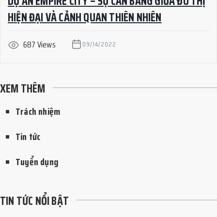
DỰ ÁN EMPIRE CITY – SỰ CÂN BẰNG GIỮA ĐÔ THỊ
HIỆN ĐẠI VÀ CẢNH QUAN THIÊN NHIÊN
687 Views
09/14/2022
XEM THÊM
Trách nhiệm
Tin tức
Tuyển dụng
TIN TỨC NỔI BẬT