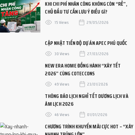
KHI CHI PHÍ NHÂN CÔNG KHÔNG CÒN “RẺ”,
CHỦ ĐẦU TƯ CẦN LƯU Ý ĐIỀU GÌ?
15 Views
29/05/2026
CẬP NHẬT TIẾN ĐỘ DỰ ÁN APEC PHÚ QUỐC
30 Views
27/03/2026
NEW ERA HOME ĐỒNG HÀNH “XÂY TẾT
2026” CÙNG COTECCONS
49 Views
23/01/2026
THÔNG BÁO LỊCH NGHỈ TẾT DƯƠNG LỊCH VÀ
ÂM LỊCH 2026
46 Views
01/01/2026
CHƯƠNG TRÌNH KHUYẾN MÃI CỰC HOT – “XÂY
NHANH TRÚNG LỚN”