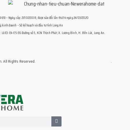
1 – Ngày cấp: 21/10/2008, được sửa đổi lần thứ 14 ngày 24/03/2020
 kinh doanh – Sở kế hoạch và đầu tư tỉnh Long An
: Lô E3-E4-E5-E6 Đường số 5, KCN Thịnh Phát, X. Lương Bình, H. Bến Lức, Long An.
.
. All Rights Reserved.