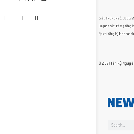
Giấy CNĐKDN số: 030579965
Cơ quan cấp: Phòng đăng ký
Địa chỉ đăng ký kinh doanh
© 2021 Tân Kỷ Nguyên