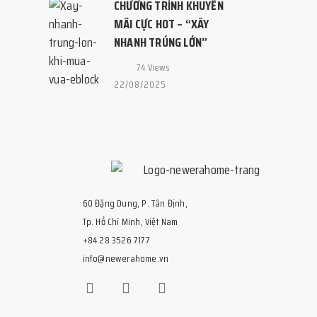
CHƯƠNG TRÌNH KHUYẾN
MÃI CỰC HOT – “XÂY
NHANH TRÚNG LỚN”
74 Views
22/08/2025
60 Đặng Dung, P. Tân Định,
Tp. Hồ Chí Minh, Việt Nam
+84 28 3526 7177
info@newerahome.vn