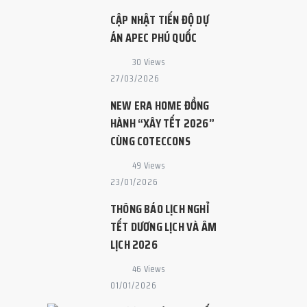
CẬP NHẬT TIẾN ĐỘ DỰ
ÁN APEC PHÚ QUỐC
30 Views
27/03/2026
NEW ERA HOME ĐỒNG
HÀNH “XÂY TẾT 2026”
CÙNG COTECCONS
49 Views
23/01/2026
THÔNG BÁO LỊCH NGHỈ
TẾT DƯƠNG LỊCH VÀ ÂM
LỊCH 2026
46 Views
01/01/2026