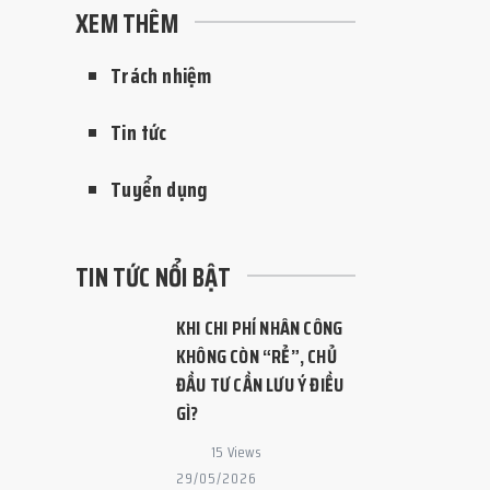
XEM THÊM
Trách nhiệm
Tin tức
Tuyển dụng
TIN TỨC NỔI BẬT
KHI CHI PHÍ NHÂN CÔNG
KHÔNG CÒN “RẺ”, CHỦ
ĐẦU TƯ CẦN LƯU Ý ĐIỀU
GÌ?
15 Views
29/05/2026