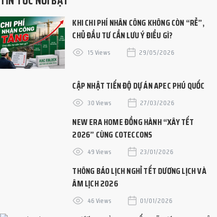
TIN TỨC NỔI BẬT
KHI CHI PHÍ NHÂN CÔNG KHÔNG CÒN “RẺ”,
CHỦ ĐẦU TƯ CẦN LƯU Ý ĐIỀU GÌ?
15 Views
29/05/2026
CẬP NHẬT TIẾN ĐỘ DỰ ÁN APEC PHÚ QUỐC
30 Views
27/03/2026
NEW ERA HOME ĐỒNG HÀNH “XÂY TẾT
2026” CÙNG COTECCONS
49 Views
23/01/2026
THÔNG BÁO LỊCH NGHỈ TẾT DƯƠNG LỊCH VÀ
ÂM LỊCH 2026
46 Views
01/01/2026