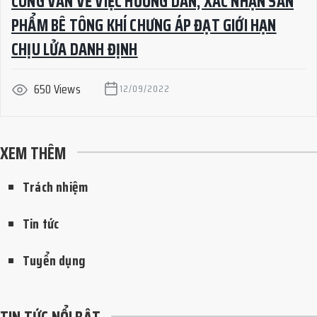
CÔNG VĂN VỀ VIỆC HƯỚNG DẪN, XÁC NHẬN SẢN
PHẨM BÊ TÔNG KHÍ CHƯNG ÁP ĐẠT GIỚI HẠN
CHỊU LỬA DANH ĐỊNH
650 Views
12/09/2022
XEM THÊM
Trách nhiệm
Tin tức
Tuyển dụng