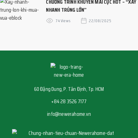
CHƯƠNG TRÌNH KHUYẾN MÃI CỰC HOT – “XÂY
NHANH TRÚNG LỚN”
74 Views
22/08/2025
60 Đặng Dung, P. Tân Định, Tp. HCM
+84 28 3526 7177
info@newerahome.vn