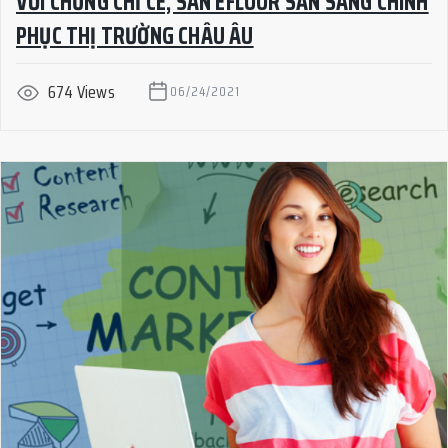
VỚI CHỨNG CHỈ CE, SÀN EFLOOR SẴN SÀNG CHINH
PHỤC THỊ TRƯỜNG CHÂU ÂU
674 Views
06/24/2021