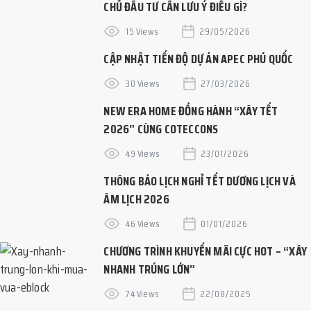
CHỦ ĐẦU TƯ CẦN LƯU Ý ĐIỀU GÌ?
15 Views
29/05/2026
CẬP NHẬT TIẾN ĐỘ DỰ ÁN APEC PHÚ QUỐC
30 Views
27/03/2026
NEW ERA HOME ĐỒNG HÀNH “XÂY TẾT
2026” CÙNG COTECCONS
49 Views
23/01/2026
THÔNG BÁO LỊCH NGHỈ TẾT DƯƠNG LỊCH VÀ
ÂM LỊCH 2026
46 Views
01/01/2026
CHƯƠNG TRÌNH KHUYẾN MÃI CỰC HOT – “XÂY
NHANH TRÚNG LỚN”
74 Views
22/08/2025