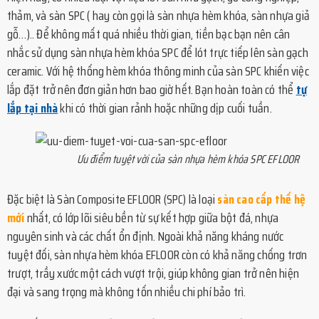
thảm, và sàn SPC ( hay còn gọi là sàn nhựa hèm khóa, sàn nhựa giả
gỗ…)..
Để không mất quá nhiều thời gian, tiền bạc bạn nên cân
nhắc sử dụng sàn nhựa hèm khóa SPC để lót trực tiếp lên sàn gạch
ceramic. Với hệ thống hèm khóa thông minh của sàn SPC khiến việc
lắp đặt trở nên đơn giản hơn bao giờ hết. Bạn hoàn toàn có thể
tự
lắp tại nhà
khi có thời gian rảnh hoặc những dịp cuối tuần.
Ưu điểm tuyệt vời của sàn nhựa hèm khóa SPC EFLOOR
Đặc biệt là Sàn Composite EFLOOR (SPC) là loại
sàn cao cấp thế hệ
mới
nhất, có lớp lõi siêu bền từ sự kết hợp giữa bột đá, nhựa
nguyên sinh và các chất ổn định. Ngoài khả năng kháng nước
tuyệt đối, sàn nhựa hèm khóa EFLOOR còn có khả năng chống trơn
trượt, trầy xước một cách vượt trội, giúp không gian trở nên hiện
đại và sang trọng mà không tốn nhiều chi phí bảo trì.