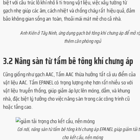
biệt với cấu trúc lỗ khí nhỏ li ti trong vật liệu, việc xây tường từ
gạch nhẹ giúp các âm, cách nhiệt và chống cháy rất hiệu quả, đảm
bảo không gian sống an toàn, thoải mái mát mẻ cho cả nhà.
Anh Kiên ở Tây Ninh, ứng dụng gạch bê tông khí chưng áp để mở r
thêm căn phòng ngủ
3.2 Nâng sàn từ tấm bê tông khí chưng áp
Cũng giống như gạch AAC, Tấm AAC thừa hưởng tất cả ưu điểm của
vật liệu AAC. Tấm EPANEL có trọng lượng nhẹ hơn rất nhiều so với
vật liệu truyền thống, giúp giảm áp lực lên móng, dầm, và khung
nhà, đặc biệt lý tưởng cho việc nâng sàn trong các công trình cũ
hoặc tầng cao.
Cơi nới, nâng sàn từ tấm bê tông khí chưng áp EPANEL giúp giảm tải 
cho kết cấu, nền móng