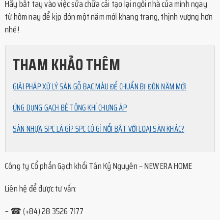
Hãy bắt tay vào việc sửa chữa cải tạo lại ngôi nhà của mình ngay
từ hôm nay để kịp đón một năm mới khang trang, thịnh vượng hơn
nhé!
THAM KHẢO THÊM
GIẢI PHÁP XỬ LÝ SÀN GỖ BẠC MÀU ĐỂ CHUẨN BỊ ĐÓN NĂM MỚI
ỨNG DỤNG GẠCH BÊ TÔNG KHÍ CHƯNG ÁP
SÀN NHỰA SPC LÀ GÌ? SPC CÓ GÌ NỔI BẬT VỚI LOẠI SÀN KHÁC?
Công ty Cổ phần Gạch khối Tân Kỷ Nguyên – NEW ERA HOME
Liên hệ để được tư vấn:
– ☎ (+84) 28 3526 7177