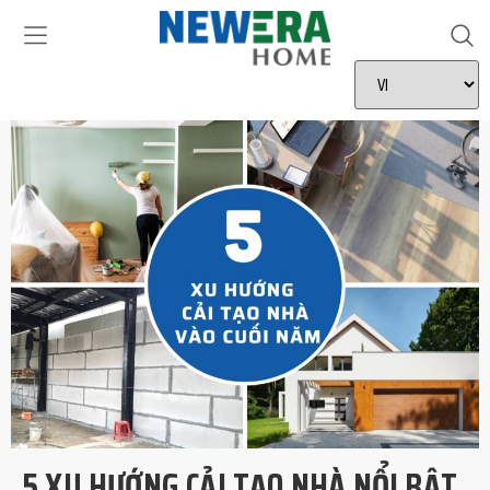
5 XU HƯỚNG CẢI TẠO NHÀ NỔI BẬT