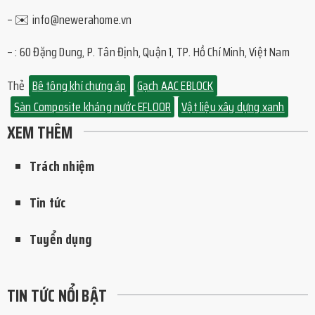
– ✉️ info@newerahome.vn
– : 60 Đặng Dung, P. Tân Định, Quận 1, TP. Hồ Chí Minh, Việt Nam
Thẻ
Bê tông khí chưng áp
Gạch AAC EBLOCK
Sàn Composite kháng nước EFLOOR
vật liệu xây dựng xanh
XEM THÊM
Trách nhiệm
Tin tức
Tuyển dụng
TIN TỨC NỔI BẬT