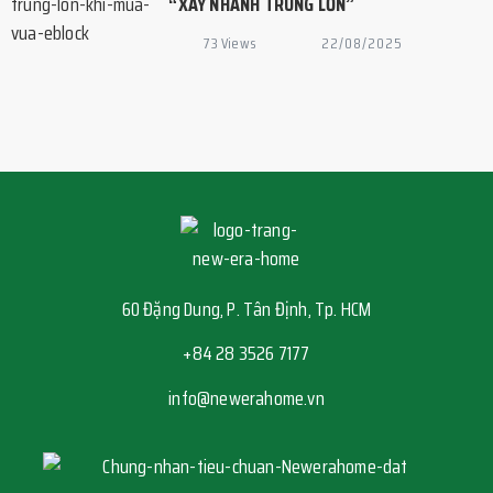
“XÂY NHANH TRÚNG LỚN”
73 Views
22/08/2025
60 Đặng Dung, P. Tân Định, Tp. HCM
+84 28 3526 7177
info@newerahome.vn