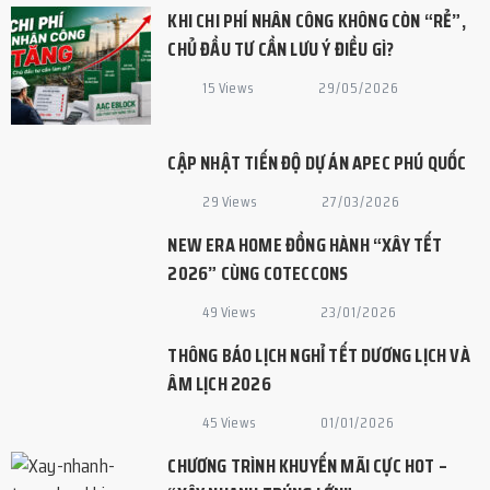
KHI CHI PHÍ NHÂN CÔNG KHÔNG CÒN “RẺ”,
CHỦ ĐẦU TƯ CẦN LƯU Ý ĐIỀU GÌ?
15 Views
29/05/2026
CẬP NHẬT TIẾN ĐỘ DỰ ÁN APEC PHÚ QUỐC
29 Views
27/03/2026
NEW ERA HOME ĐỒNG HÀNH “XÂY TẾT
2026” CÙNG COTECCONS
49 Views
23/01/2026
THÔNG BÁO LỊCH NGHỈ TẾT DƯƠNG LỊCH VÀ
ÂM LỊCH 2026
45 Views
01/01/2026
CHƯƠNG TRÌNH KHUYẾN MÃI CỰC HOT –