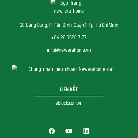
60 Đặng Dung, P. Tân Định, Quận 1, Tp. Hồ Chí Minh
+84 28 3526 7177
info@newerahome.vn
LIÊN KẾT
eblock.com.vn